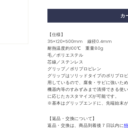
込)
カ
【仕様】
35×120×500mm 線径0.4mm
耐熱温度約100℃ 重量80g
毛／ポリエステル
芯線／ステンレス
グリップ／ポリプロピレン
グリップはソリッドタイプのポリプロ
用しているので、腐食・サビに強いた
機器内等のすみずみまで清掃できる使
に応じたカスタマイズが可能です。
※基本はグリップエンドに、先端始末が
【返品・交換について】
返品・交換は、商品到着後７日以内に