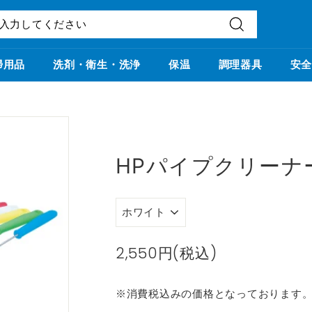
検
索
掃用品
洗剤・衛生・洗浄
保温
調理器具
安全
HPパイプクリーナ
カ
ラ
ー
通
2,550円(税込)
2,550
常
円
価
※消費税込みの価格となっております
(税
格