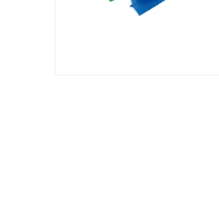
イ
ン
シ
ョ
ッ
プ