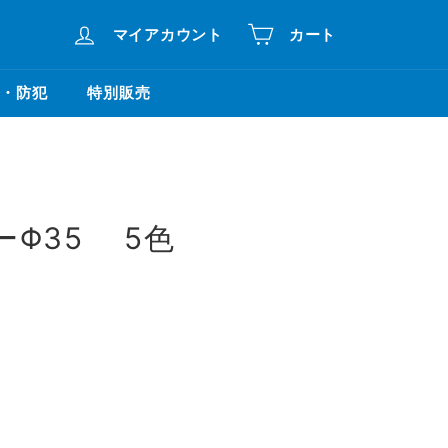
マイアカウント
カート
・防犯
特別販売
ーΦ35 5色
。