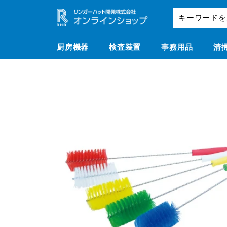
コ
リ
ン
ン
テ
ガ
ン
厨房機器
検査装置
事務用品
清
ー
ツ
ハ
に
ス
ッ
キ
ト
ッ
開
プ
発
株
式
会
社
-
オ
ン
ラ